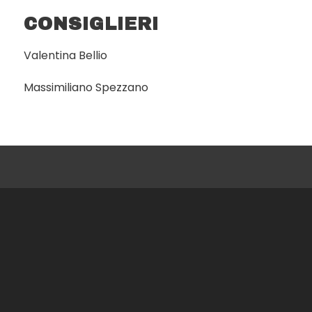
CONSIGLIERI
Valentina Bellio
Massimiliano Spezzano
Turismo Giovanile e Sociale APS
Via Giacomo Costamagna, 6
00181 Roma
e.
info@turismogiovanilesociale.it
t.
06.4460946
m.
+39 371/1206730