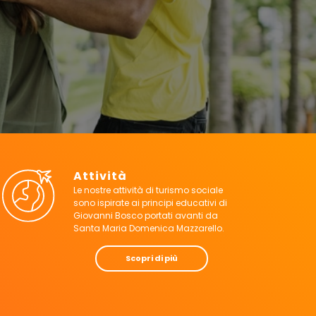
Attività
Le nostre attività di turismo sociale
sono ispirate ai principi educativi di
Giovanni Bosco portati avanti da
Santa Maria Domenica Mazzarello.
Scopri di più