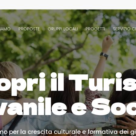
SIAMO
PROPOSTE
GRUPPI LOCALI
PROGETTI
SERVIZIO CI
pri il Tur
anile e So
mo per la crescita culturale e formativa dei g