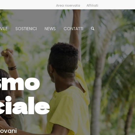
Area riservata
Affiliati
VILE
SOSTIENICI
NEWS
CONTATTI
ismo
ciale
iovani