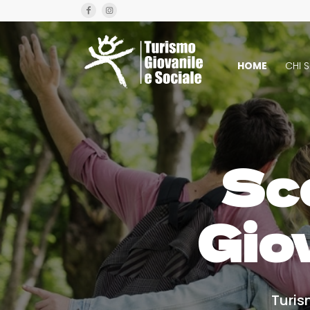
HOME
CHI 
Sco
Giov
Turis