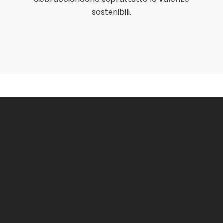
sostenibili.
A chi ci
rivolgiamo
La proposta culturale del T.G.S. si rivolge, oltre
che ai soci ed al mondo salesiano, a tutti i
giovani, soprattutto quelli più svantaggiati, alle
loro famiglie ed alle istituzioni civili e religiose.