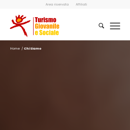
Area riservata
Affiliati
Home
/
Chi Siamo