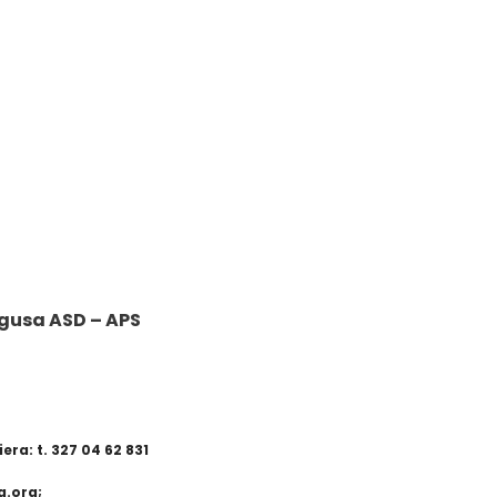
gusa ASD – APS
era: t. 327 04 62 831
a.org;