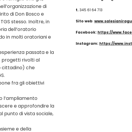
ell’organizzazione di
t.
345 61 64 713
irito di Don Bosco e
 TGS stesso. Inoltre, in
Sito web
:
www.salesianiragu
ria dell’oratorio
Facebook:
https://www.fac
do in molti oratoriani e
Instagram:
https://www.in
l’esperienza passata e la
progetti rivolti al
 cittadino) che
GS.
ne fra gli obiettivi
no l’ampliamento
noscere e approfondire la
 punto di vista sociale,
nsieme e della