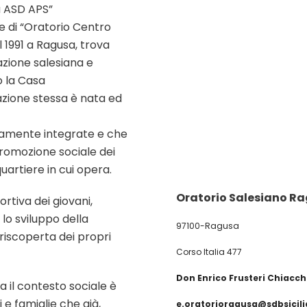
a ASD APS”
 di “Oratorio Centro
l 1991 a Ragusa, trova
azione salesiana e
o la Casa
ciazione stessa è nata ed
tamente integrate e che
romozione sociale dei
quartiere in cui opera.
Oratorio Salesiano Ra
rtiva dei giovani,
 lo sviluppo della
97100-Ragusa
 riscoperta dei propri
Corso Italia 477
Don Enrico Frusteri Chiacchi
na il contesto sociale è
 e famiglie che già,
e.oratorioragusa@sdbsicili