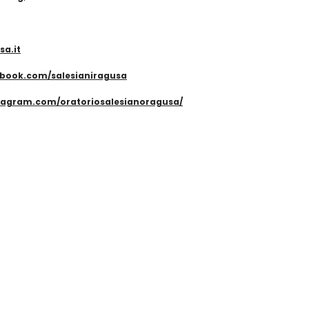
sa.it
ebook.com/salesianiragusa
stagram.com/oratoriosalesianoragusa/