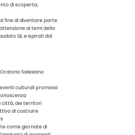
nto di scoperta,
 al fine di diventare parte
 attenzione ai temi della
dato Sii, e ispirati dal
 “Oratorio Salesiano
eventi culturali promossi
a conoscenza
città, dei territori
ttivo di costruire
ni
ente come giornate di
n l’aggiunta di momenti