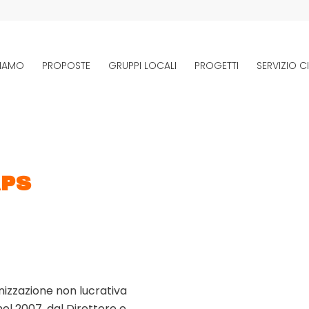
SIAMO
PROPOSTE
GRUPPI LOCALI
PROGETTI
SERVIZIO CI
APS
izzazione non lucrativa
 nel 2007, dal Direttore e