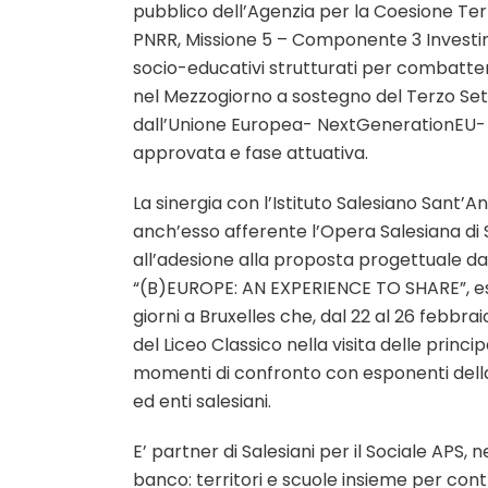
pubblico dell’Agenzia per la Coesione Terri
PNRR, Missione 5 – Componente 3 Investi
socio-educativi strutturati per combatte
nel Mezzogiorno a sostegno del Terzo Set
dall’Unione Europea- NextGenerationEU- 
approvata e fase attuativa.
La sinergia con l’Istituto Salesiano Sant’A
anch’esso afferente l’Opera Salesiana d
all’adesione alla proposta progettuale d
“(B)EUROPE: AN EXPERIENCE TO SHARE”, es
giorni a Bruxelles che, dal 22 al 26 febbra
del Liceo Classico nella visita delle princip
momenti di confronto con esponenti della
ed enti salesiani.
E’ partner di Salesiani per il Sociale APS, n
banco: territori e scuole insieme per cont