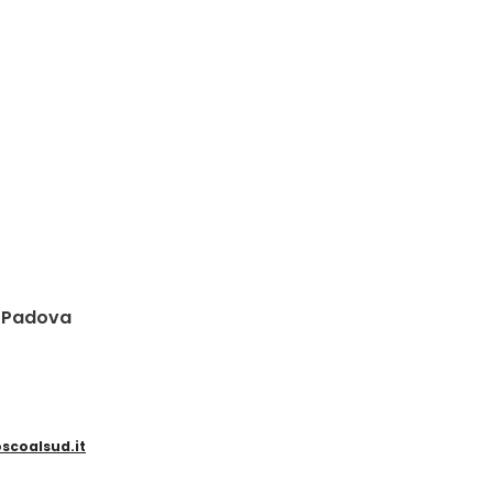
i Padova
oalsud.it