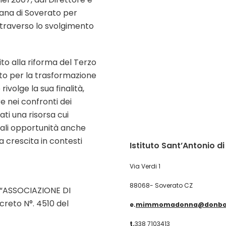
iana di Soverato per
attraverso lo svolgimento
ito alla riforma del Terzo
tuto per la trasformazione
ivolge la sua finalità,
e nei confronti dei
ati una risorsa cui
guali opportunità anche
a crescita in contesti
Istituto Sant’Antonio d
Via Verdi 1
88068- Soverato CZ
ne “ASSOCIAZIONE DI
reto N°. 4510 del
e.
mimmomadonna@donbosc
t.
338 7103413