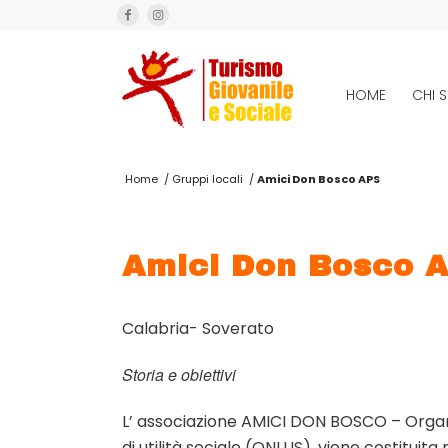
HOME
CHI 
Home
/
Gruppi locali
/
Amici Don Bosco APS
Amici Don Bosco 
Calabria- Soverato
Storia e obiettivi
L’ associazione AMICI DON BOSCO – Organ
di utilità sociale (ONLUS), viene costituita