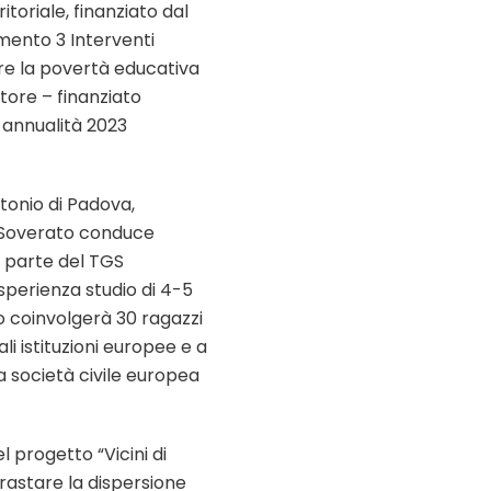
toriale, finanziato dal
mento 3 Interventi
re la povertà educativa
tore – finanziato
annualità 2023
ntonio di Padova,
i Soverato conduce
a parte del TGS
perienza studio di 4-5
io coinvolgerà 30 ragazzi
ali istituzioni europee e a
 società civile europea
el progetto “Vicini di
rastare la dispersione