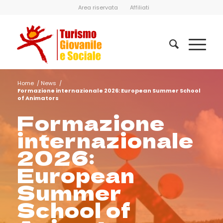
Area riservata
Affiliati
Home
/
News
/
Formazione internazionale 2026: European Summer School
of Animators
Formazione
internazionale
2026:
European
Summer
School of