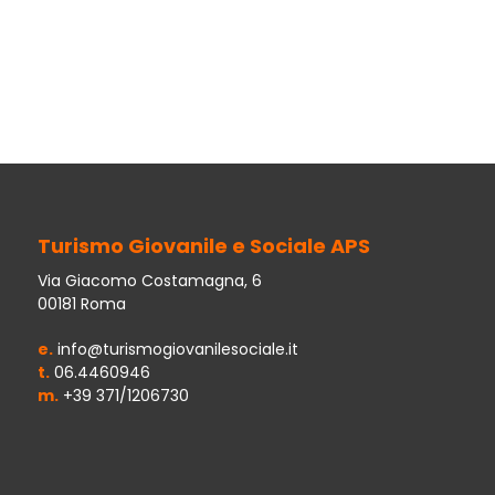
Turismo Giovanile e Sociale APS
Via Giacomo Costamagna, 6
00181 Roma
e.
info@turismogiovanilesociale.it
t.
06.4460946
m.
+39 371/1206730