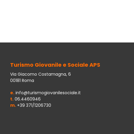
Turismo Giovanile e Sociale APS
Via Giacomo Costamagna, 6
00181 Roma
e.
info@turismogiovanilesociale.it
t.
06.4460946
m.
+39 371/1206730