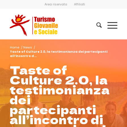
Area riservata
Affiliati
Home
/
News
/
Taste of Culture 2.0, la testimonianza dei partecipanti
all’incontro d...
Taste of
Culture 2.0, la
testimonianza
dei
partecipanti
all’incontro di