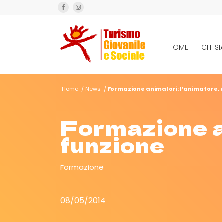
HOME
CHI S
Home
/
News
/
Formazione animatori: l’animatore, 
Formazione a
funzione
Formazione
08/05/2014