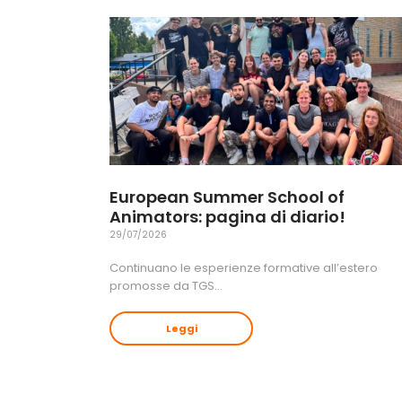
European Summer School of
Animators: pagina di diario!
29/07/2026
Continuano le esperienze formative all’estero
promosse da TGS…
Leggi