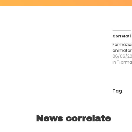
Correlati
Formazio
animatori
06/06/20
In "Forma
Tag
News correlate