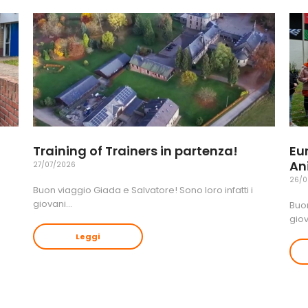
Training of Trainers in partenza!
Eu
An
27/07/2026
26/0
Buon viaggio Giada e Salvatore! Sono loro infatti i
giovani…
Buon
gio
Leggi