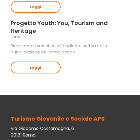
Leggi
Progetto Youth: You, Tourism and
Heritage
19/10/2013
Riceviamo e volentieri diffondiamo notizia della
pubblicazione del primo bando…
Leggi
Turismo Giovanile e Sociale APS
Via Giacomo Costamagna, 6
00181 Roma