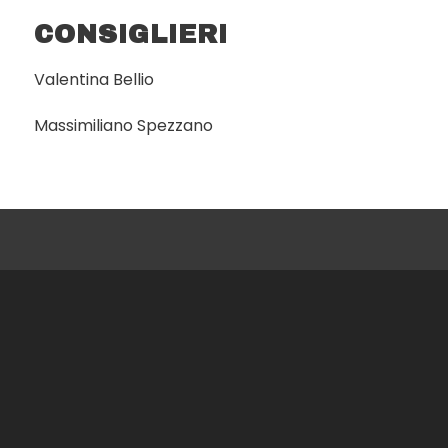
CONSIGLIERI
Valentina Bellio
Massimiliano Spezzano
Turismo Giovanile e Sociale APS
Via Giacomo Costamagna, 6
00181 Roma
e.
info@turismogiovanilesociale.it
t.
06.4460946
m.
+39 371/1206730