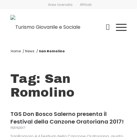
Area riservata
Affiliati
Home
/
News
/
San Romolino
Tag: San
Romolino
TGS Don Bosco Salerno presenta il
Festival della Canzone Oratoriana 2017!
15/05/2017
SanRomolo è il Festival della Canzone Oratoriana, giunto