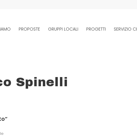
SIAMO
PROPOSTE
GRUPPI LOCALI
PROGETTI
SERVIZIO CI
o Spinelli
to”
le