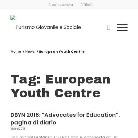
Area riservata
Affiliati
Home
/
News
/
European Youth Centre
Tag: European
Youth Centre
DBYN 2018: “Advocates for Education”,
pagina di diario
18/04/2018
Una rappresentanza TGS Nazionale, composta da un