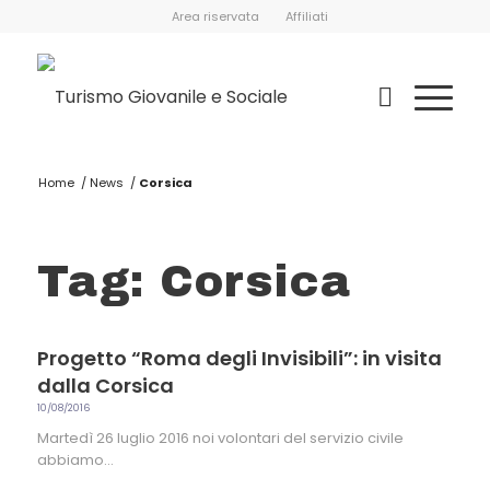
Area riservata
Affiliati
Home
/
News
/
Corsica
Tag: Corsica
Progetto “Roma degli Invisibili”: in visita
dalla Corsica
10/08/2016
Martedì 26 luglio 2016 noi volontari del servizio civile
abbiamo…