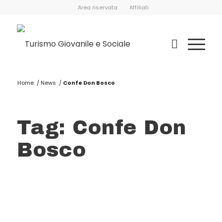
Area riservata
Affiliati
Home
/
News
/
Confe Don Bosco
Tag: Confe Don
Bosco