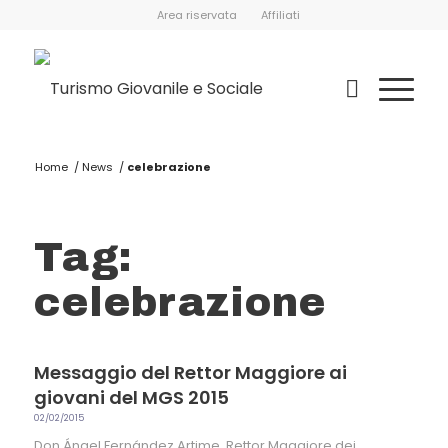
Area riservata
Affiliati
Home
/
News
/
celebrazione
Tag:
celebrazione
Messaggio del Rettor Maggiore ai
giovani del MGS 2015
02/02/2015
Don Ángel Fernández Artime, Rettor Maggiore dei