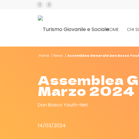
HOME
CHI 
Home
/
News
/
Assemblea Generale Don Bosco Yout
Assemblea Ge
Marzo 2024
Don Bosco Youth-Net
14/03/2024