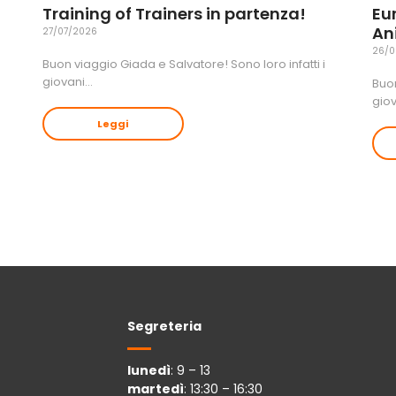
Training of Trainers in partenza!
Eu
An
27/07/2026
26/0
Buon viaggio Giada e Salvatore! Sono loro infatti i
giovani…
Buon
gio
Leggi
Segreteria
lunedì
: 9 – 13
martedì
: 13:30 – 16:30