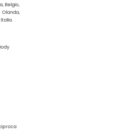
, Belgio,
 Olanda,
talia.
Body
ciproca