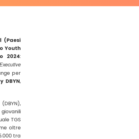
l (Paesi
o Youth
zo 2024
:
Executive
unge per
dy DBYN
,
t (DBYN),
iovanili
quale TGS
eme oltre
5.000 tra