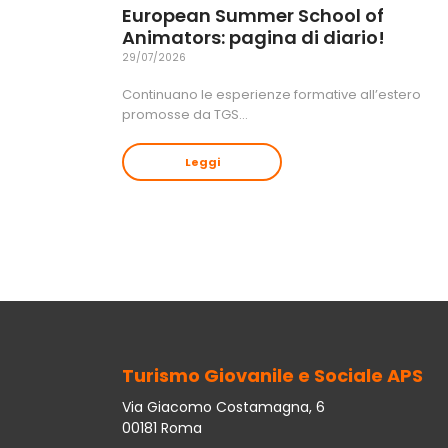
European Summer School of
Animators: pagina di diario!
29/07/2026
Continuano le esperienze formative all’estero
promosse da TGS…
Leggi
Turismo Giovanile e Sociale APS
Via Giacomo Costamagna, 6
00181 Roma