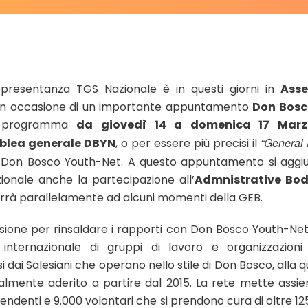
presentanza TGS Nazionale è in questi giorni in
Asse
 in occasione di un importante appuntamento
Don Bosc
 programma
da giovedì 14 a domenica 17 Mar
“General 
blea generale DBYN
, o per essere più precisi il
 Don Bosco Youth-Net. A questo appuntamento si aggi
ionale anche la partecipazione all’
Admnistrative Bo
errà parallelamente ad alcuni momenti della GEB.
ione per rinsaldare i rapporti con Don Bosco Youth-Ne
 internazionale di gruppi di lavoro e organizzazioni g
 dai Salesiani che operano nello stile di Don Bosco, alla 
ialmente aderito a partire dal 2015. La rete mette assi
pendenti e 9.000 volontari che si prendono cura di oltre 12