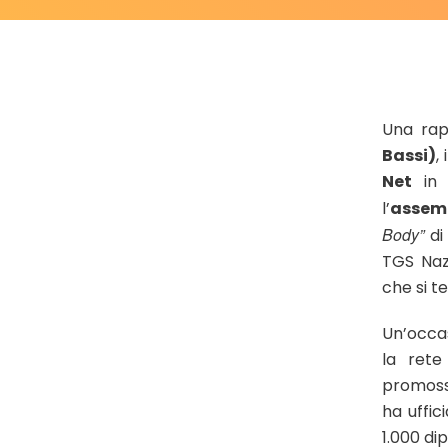
Una rap
Bassi)
,
Net
in
l’
assem
Body”
di
TGS Naz
che si t
Un’occas
la rete
promossi
ha uffic
1.000 di