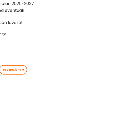
rplan 2025-2027
ed eventuali
buon lavoro!
 TGS
TGS Nazionale