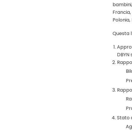
bambini,
Francia
Polonia,
Questa l
Approv
DBYN s
Rappo
Bi
Pr
Rappor
Ra
Pr
Stato 
Ag