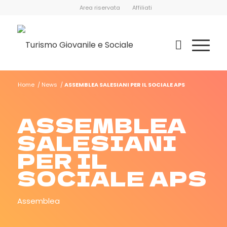
Area riservata
Affiliati
Home
/
News
/
ASSEMBLEA SALESIANI PER IL SOCIALE APS
ASSEMBLEA
SALESIANI
PER IL
SOCIALE APS
Assemblea