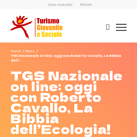
Area riservata
Affiliati
Home
/
News
/
TGS Nazionale on line: oggi con Roberto Cavallo, La Bibbia
dell’...
TGS Nazionale
on line: oggi
con Roberto
Cavallo, La
Bibbia
dell’Ecologia!