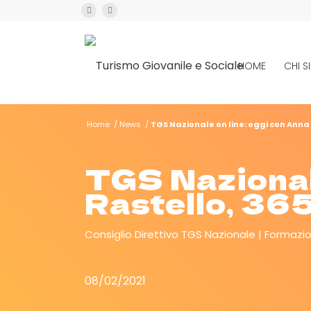
HOME
CHI 
Home
/
News
/
TGS Nazionale on line: oggi con Anna 
TGS Nazionale
Rastello, 365
Consiglio Direttivo TGS Nazionale
Formazi
08/02/2021