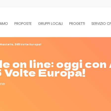
SIAMO
PROPOSTE
GRUPPI LOCALI
PROGETTI
SERVIZIO CI
Rastello, 365 Volte Europa!
 on line: oggi con
 Volte Europa!
one