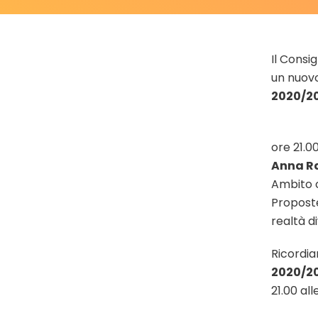
Il Consi
un nuov
2020/20
ore 21.0
Anna Ra
Ambito 
Proposte
realtà d
Ricordia
2020/2
21.00 al