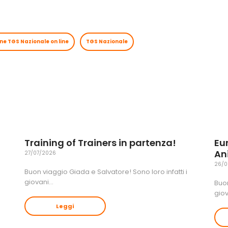
e TGS Nazionale on line
TGS Nazionale
Training of Trainers in partenza!
Eu
An
27/07/2026
26/0
Buon viaggio Giada e Salvatore! Sono loro infatti i
giovani…
Buon
gio
Leggi