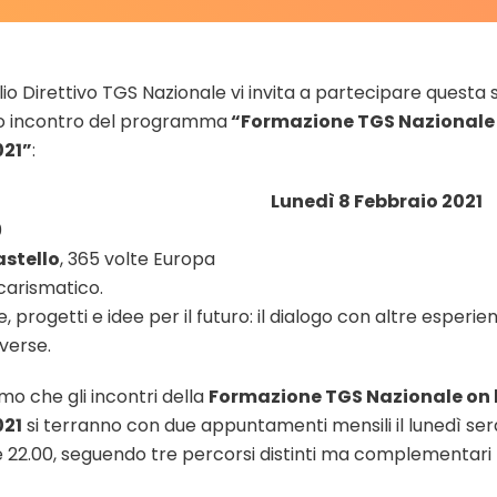
glio Direttivo TGS Nazionale vi invita a partecipare questa 
o incontro del programma
“Formazione TGS Nazionale 
21”
:
Lunedì 8 Febbraio 2021
0
stello
, 365 volte Europa
carismatico.
, progetti e idee per il futuro: il dialogo con altre esperie
iverse.
mo che gli incontri della
Formazione TGS Nazionale on 
021
si terranno con due appuntamenti mensili il lunedì sera
le 22.00, seguendo tre percorsi distinti ma complementari t