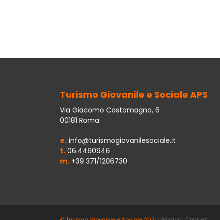
Turismo Giovanile e Sociale APS
Via Giacomo Costamagna, 6
00181 Roma
e.
info@turismogiovanilesociale.it
t.
06.4460946
m.
+39 371/1206730
© Turismo Giovanile e Sociale 2021
|
Privacy
|
Cookies