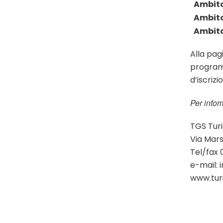
Ambito
Ambit
Ambito
Alla pag
program
d’iscrizi
Per inform
TGS Turi
Via Mar
Tel/fax 
e-mail: 
www.turi