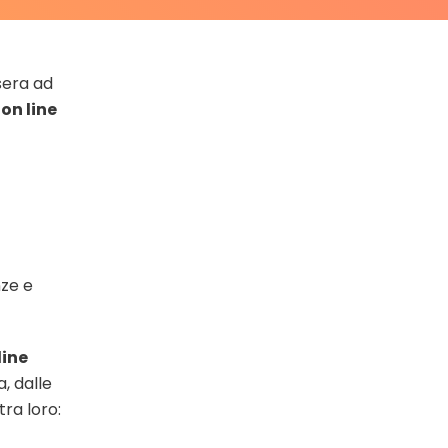
sera ad
on line
nze e
line
, dalle
ra loro: