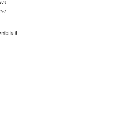
iva
one
ibile il