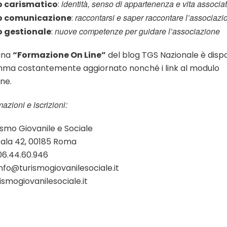
identità, senso di appartenenza e vita associat
 carismatico
:
raccontarsi e saper raccontare l’associazi
o comunicazione
:
nuove competenze per guidare l’associazione
 gestionale
:
ina
“Formazione On Line”
del blog TGS Nazionale è dispon
ma costantemente aggiornato nonché i link al modulo
one.
azioni e iscrizioni:
smo Giovanile e Sociale
sala 42, 00185 Roma
06.44.60.946
info@turismogiovanilesociale.it
smogiovanilesociale.it