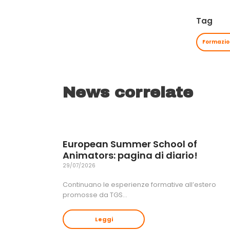
Tag
Formazion
News correlate
European Summer School of
Animators: pagina di diario!
29/07/2026
Continuano le esperienze formative all’estero
promosse da TGS…
Leggi