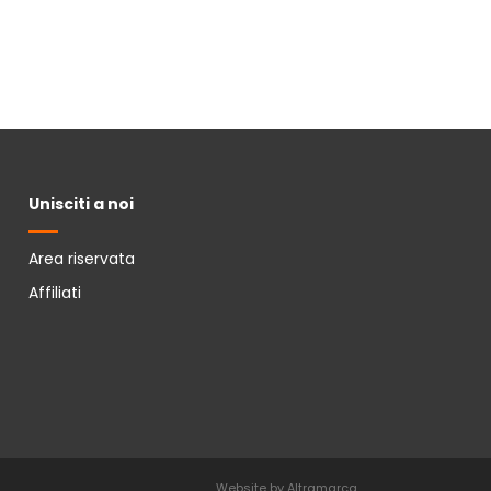
Unisciti a noi
Area riservata
Affiliati
Website by Altramarca