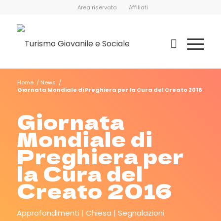
Area riservata
Affiliati
Home
/
News
/
Giornata Mondiale di Preghiera per la Cura del Creato 2016
Giornata
Mondiale di
Preghiera per
la Cura del
Creato 2016
Approfondimenti
Chiesa
Segnalazioni