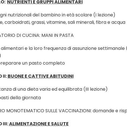
LO:
NUTRIENTI E GRUPPI ALIMENTARI
gni nutrizionali del bambino in età scolare (I lezione)
, carboidrati, grassi, vitamine, sali minerali, fibra e acqua
ATORIO DI CUCINA: MANI IN PASTA
i alimentari e la loro frequenza di assunzione settimanale (
)
reparare un pasto completo
II:
BUONE E CATTIVE ABITUDINI
anza di una dieta varia ed equilibrata (III lezione)
pasti della giornata
O MONOTEMATICO SULLE VACCINAZIONI: domande e risp
III:
ALIMENTAZIONE E SALUTE