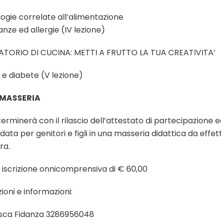
logie correlate all’alimentazione
anze ed allergie (IV lezione)
RATORIO DI CUCINA: METTI A FRUTTO LA TUA CREATIVITA’
 e diabete (V lezione)
 MASSERIA
 terminerà con il rilascio dell’attestato di partecipazione 
idata per genitori e figli in una masseria didattica da effet
ra.
 iscrizione onnicomprensiva di € 60,00
zioni e informazioni:
sca Fidanza 3286956048