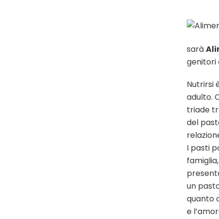
sarà
Ali
genitori
Nutrirsi
adulto. 
triade tr
del past
relazione
I pasti 
famiglia,
presenta
un pasto
quanto a
e l’amor