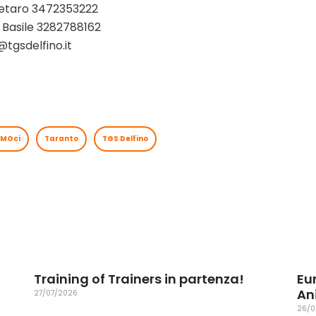
Setaro 3472353222
Basile 3282788162
@tgsdelfino.it
AMOci
Taranto
TGS Delfino
Training of Trainers in partenza!
Eu
An
27/07/2026
26/0