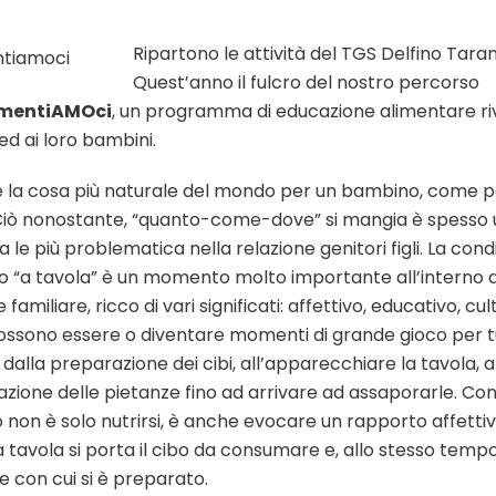
Ripartono le attività del TGS Delfino Taran
Quest’anno il fulcro del nostro percorso
menti
AMO
ci
, un programma di educazione alimentare riv
 ed ai loro bambini.
 è la cosa più naturale del mondo per un bambino, come p
Ciò nonostante, “quanto-come-dove” si mangia è spesso
a le più problematica nella relazione genitori figli. La cond
o “a tavola” è un momento molto importante all’interno d
 familiare, ricco di vari significati: affettivo, educativo, cul
possono essere o diventare momenti di grande gioco per t
 dalla preparazione dei cibi, all’apparecchiare la tavola, a
zione delle pietanze fino ad arrivare ad assaporarle. C
 non è solo nutrirsi, è anche evocare un rapporto affettivo
 tavola si porta il cibo da consumare e, allo stesso tempo
e con cui si è preparato.