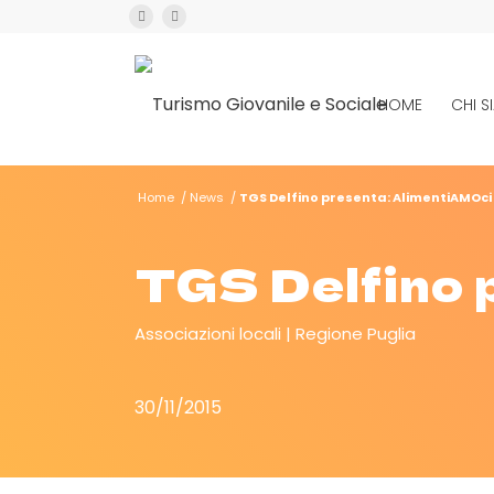
HOME
CHI 
Home
/
News
/
TGS Delfino presenta: AlimentiAMOci
TGS Delfino 
Associazioni locali
Regione Puglia
30/11/2015