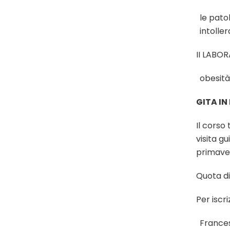
le pato
intoller
II LABO
obesità
GITA IN
Il corso
visita gu
primave
Quota di
Per iscri
France