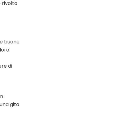
 rivolto
le buone
 loro
ere di
un
una gita