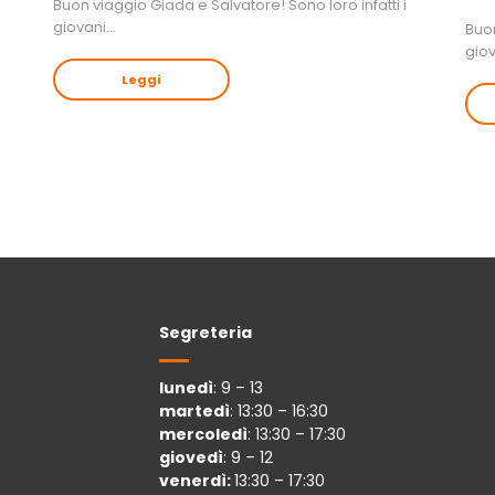
Buon viaggio Giada e Salvatore! Sono loro infatti i
giovani…
Buon
gio
Leggi
Segreteria
lunedì
: 9 – 13
martedì
: 13:30 – 16:30
mercoledì
: 13:30 – 17:30
giovedì
: 9 – 12
venerdì:
13:30 – 17:30