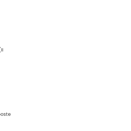
II
oste