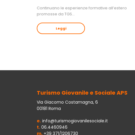
Continuano le esperienze formative all’estero
promosse da TGS…
Leggi
Turismo Giovanile e Sociale APS
Via Giacomo Costamagna, 6
00181 Roma
e.
info@turismogiovanilesociale.it
t.
06.4460946
m.
+39 371/1206730