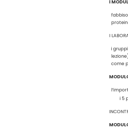
I MODU
fabbiso
proteine
I LABOR
i grupp
lezione
come p
MODULO 
l’import
i 5 
INCONTR
MODULO 