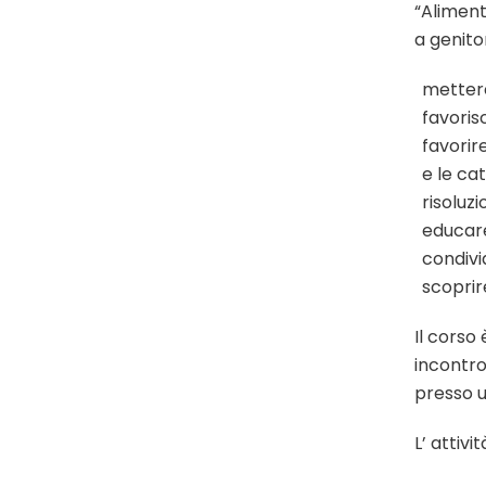
“Aliment
a genitor
mettere
favoris
favorir
e le cat
risoluz
educare
condivi
scoprire
Il corso 
incontro
presso u
L’ attivi