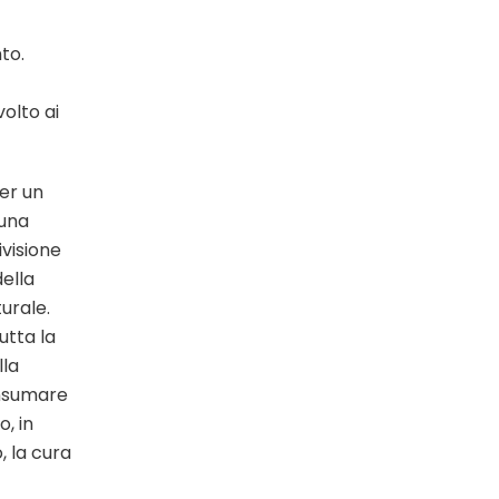
to.
olto ai
er un
 una
ivisione
ella
turale.
utta la
lla
onsumare
, in
, la cura