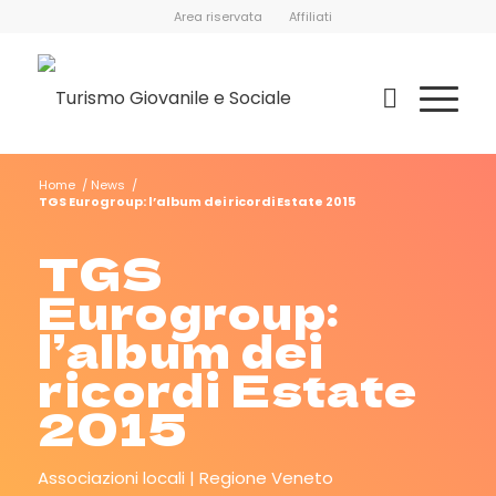
Area riservata
Affiliati
Home
/
News
/
TGS Eurogroup: l’album dei ricordi Estate 2015
TGS
Eurogroup:
l’album dei
ricordi Estate
2015
Associazioni locali
Regione Veneto