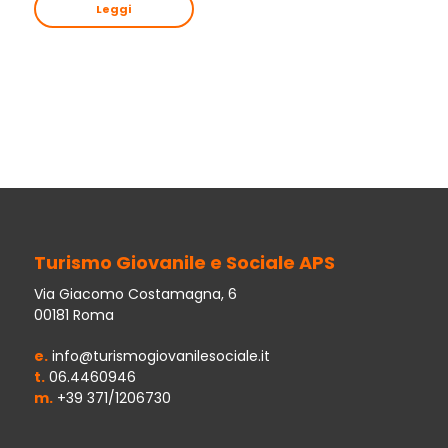
Leggi
Turismo Giovanile e Sociale APS
Via Giacomo Costamagna, 6
00181 Roma
e.
info@turismogiovanilesociale.it
t.
06.4460946
m.
+39 371/1206730