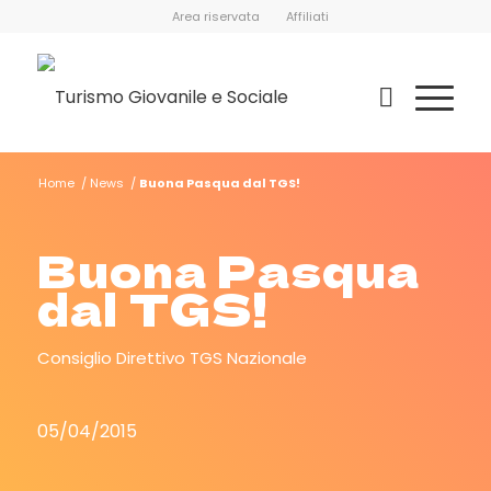
Area riservata
Affiliati
Home
/
News
/
Buona Pasqua dal TGS!
Buona Pasqua
dal TGS!
Consiglio Direttivo TGS Nazionale
05/04/2015