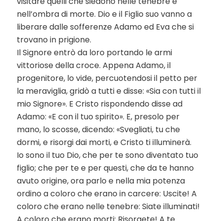
visitare quelli che siedono nelle tenebre e
nell’ombra di morte. Dio e il Figlio suo vanno a
liberare dalle sofferenze Adamo ed Eva che si
trovano in prigione.
Il Signore entrò da loro portando le armi
vittoriose della croce. Appena Adamo, il
progenitore, lo vide, percuotendosi il petto per
la meraviglia, gridò a tutti e disse: «Sia con tutti il
mio Signore». E Cristo rispondendo disse ad
Adamo: «E con il tuo spirito». E, presolo per
mano, lo scosse, dicendo: «Svegliati, tu che
dormi, e risorgi dai morti, e Cristo ti illuminerà.
Io sono il tuo Dio, che per te sono diventato tuo
figlio; che per te e per questi, che da te hanno
avuto origine, ora parlo e nella mia potenza
ordino a coloro che erano in carcere: Uscite! A
coloro che erano nelle tenebre: Siate illuminati!
A coloro che erano morti: Risorgete! A te