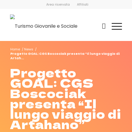
Area riservata
Affiliati
Home
/
News
/
Progetto GOAL: CGS Boscociak presenta “Il lungo viaggio di
Artah...
Progetto
GOAL: CGS
Boscociak
presenta “Il
lungo viaggio di
Artahano”